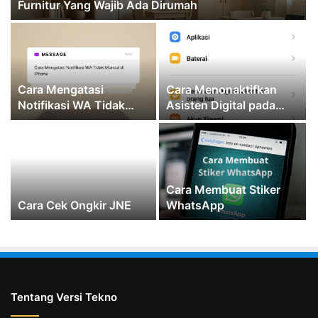
Furnitur Yang Wajib Ada Dirumah
Cara Mengatasi
Cara Menonaktifkan
Notifikasi WA Tidak
Asisten Digital pada
Muncul di iPhone
Xiaomi
Cara Membuat Stiker
Cara Cek Ongkir JNE
WhatsApp
Tentang Versi Tekno