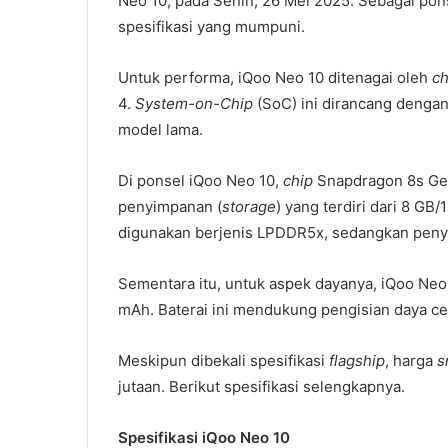
Neo 10, pada Senin, 26 Mei 2025. Sebagai po
spesifikasi yang mumpuni.
Untuk performa, iQoo Neo 10 ditenagai oleh
ch
4.
System-on-Chip
(SoC) ini dirancang dengan
model lama.
Di ponsel iQoo Neo 10,
chip
Snapdragon 8s Gen
penyimpanan (
storage
) yang terdiri dari 8 G
digunakan berjenis LPDDR5x, sedangkan peny
Sementara itu, untuk aspek dayanya, iQoo Neo 1
mAh. Baterai ini mendukung pengisian daya ce
Meskipun dibekali spesifikasi
flagship
, harga
s
jutaan. Berikut spesifikasi selengkapnya.
Spesifikasi iQoo Neo 10