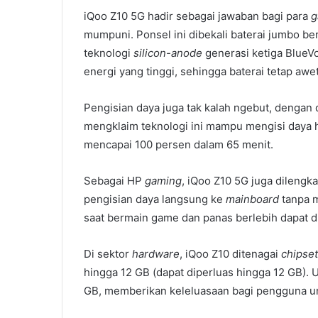
iQoo Z10 5G hadir sebagai jawaban bagi para
g
mumpuni. Ponsel ini dibekali baterai jumbo b
teknologi
silicon-anode
generasi ketiga BlueVo
energi yang tinggi, sehingga baterai tetap awet
Pengisian daya juga tak kalah ngebut, denga
mengklaim teknologi ini mampu mengisi daya h
mencapai 100 persen dalam 65 menit.
Sebagai HP
gaming
, iQoo Z10 5G juga dilengk
pengisian daya langsung ke
mainboard
tanpa m
saat bermain game dan panas berlebih dapat d
Di sektor
hardware
, iQoo Z10 ditenagai
chipset
hingga 12 GB (dapat diperluas hingga 12 GB). 
GB, memberikan keleluasaan bagi pengguna un