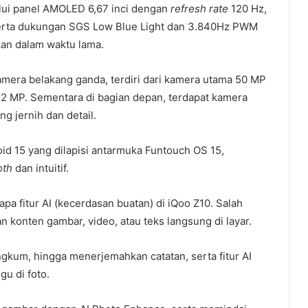
lui panel AMOLED 6,67 inci dengan
refresh rate
120 Hz,
 serta dukungan SGS Low Blue Light dan 3.840Hz PWM
an dalam waktu lama.
kamera belakang ganda, terdiri dari kamera utama 50 MP
ra 2 MP. Sementara di bagian depan, terdapat kamera
ng jernih dan detail.
id 15 yang dilapisi antarmuka Funtouch OS 15,
oth
dan intuitif.
pa fitur AI (kecerdasan buatan) di iQoo Z10. Salah
n konten gambar, video, atau teks langsung di layar.
gkum, hingga menerjemahkan catatan, serta fitur AI
u di foto.