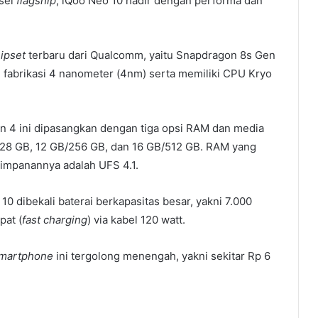
nsel
flagship
, iQoo Neo 10 hadir dengan performa dan
ipset
terbaru dari Qualcomm, yaitu Snapdragon 8s Gen
 fabrikasi 4 nanometer (4nm) serta memiliki CPU Kryo
 4 ini dipasangkan dengan tiga opsi RAM dan media
B/128 GB, 12 GB/256 GB, dan 16 GB/512 GB. RAM yang
impanannya adalah UFS 4.1.
0 dibekali baterai berkapasitas besar, yakni 7.000
pat (
fast charging
) via kabel 120 watt.
martphone
ini tergolong menengah, yakni sekitar Rp 6