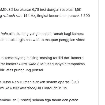
 AMOLED berukuran 6,78 inci dengan resolusi 1,5K
ng
refresh rate
144 Hz, tingkat kecerahan puncak 5.500
 hole
alias lubang yang menjadi rumah bagi kamera
kan untuk kegiatan swafoto maupun panggilan video
dua kamera yang masing-masing terdiri dari kamera
erta kamera
ultra-wide
8 MP. Keduanya ditempatkan
kiri atas punggung ponsel.
sel iQoo Neo 10 menjalankan sistem operasi (OS)
rmuka (
User Interface
/UI) FuntouchOS 15.
pembaruan (
update
) selama tiga tahun dan
patch