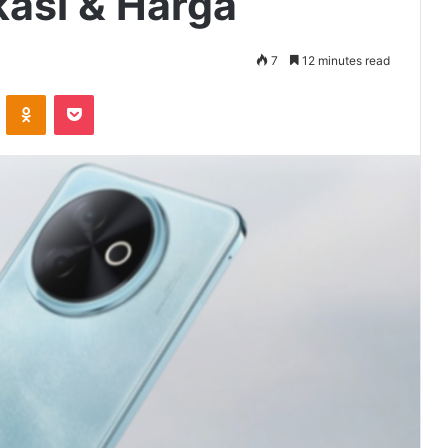
kasi & Harga
7
12 minutes read
VKontakte
Odnoklassniki
Pocket