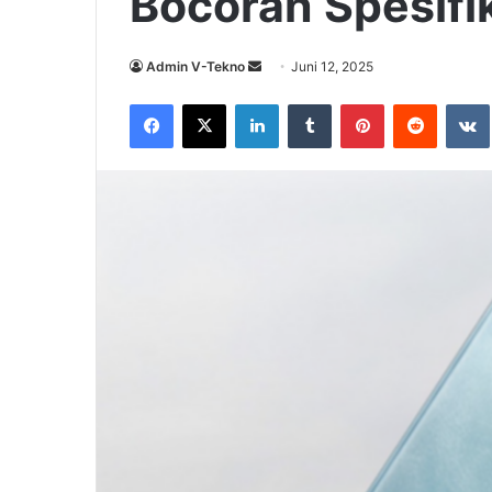
Bocoran Spesifi
Send
Admin V-Tekno
Juni 12, 2025
an
Facebook
X
LinkedIn
Tumblr
Pinterest
Reddit
email