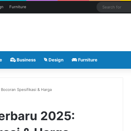
gn
Furniture
e
Business
Design
Furniture
 Bocoran Spesifikasi & Harga
erbaru 2025: