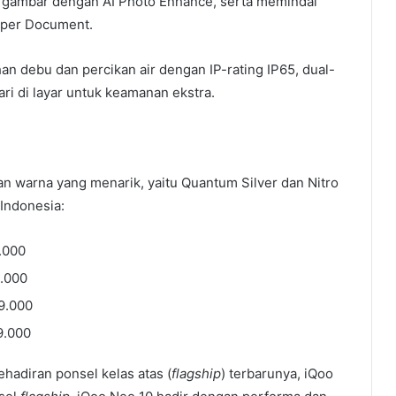
 gambar dengan AI Photo Enhance, serta memindai
uper Document.
han debu dan percikan air dengan IP-rating IP65, dual-
jari di layar untuk keamanan ekstra.
han warna yang menarik, yaitu Quantum Silver dan Nitro
 Indonesia:
.000
.000
9.000
9.000
adiran ponsel kelas atas (
flagship
) terbarunya, iQoo