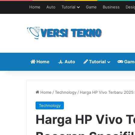
Home
Auto
Tutorial
Game
Business
Desi
Home
Auto
Tutorial
Gam
Home
/
Technology
/
Harga HP Vivo Terbaru 2025:
Technology
Harga HP Vivo T