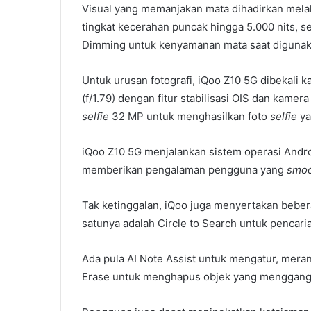
Visual yang memanjakan mata dihadirkan mela
tingkat kecerahan puncak hingga 5.000 nits,
Dimming untuk kenyamanan mata saat digunak
Untuk urusan fotografi, iQoo Z10 5G dibekali 
(f/1.79) dengan fitur stabilisasi OIS dan kame
selfie
32 MP untuk menghasilkan foto
selfie
ya
iQoo Z10 5G menjalankan sistem operasi Andro
memberikan pengalaman pengguna yang
smo
Tak ketinggalan, iQoo juga menyertakan bebera
satunya adalah Circle to Search untuk pencaria
Ada pula AI Note Assist untuk mengatur, meran
Erase untuk menghapus objek yang menggangg