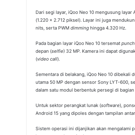
Dari segi layar, iQoo Neo 10 mengusung layar
(1.220 x 2.712 piksel). Layar ini juga menduku
nits, serta PWM
dimming
hingga 4.320 Hz.
Pada bagian layar iQoo Neo 10 tersemat
punch
depan (
selfie
) 32 MP. Kamera ini dapat diguna
(
video call
).
Sementara di belakang, iQoo Neo 10 dibekali 
utama 50 MP dengan sensor Sony LYT-600, s
dalam satu modul berbentuk persegi di bagian 
Untuk sektor perangkat lunak (
software
), pon
Android 15 yang dipoles dengan tampilan anta
Sistem operasi ini dijanjikan akan mengalami 