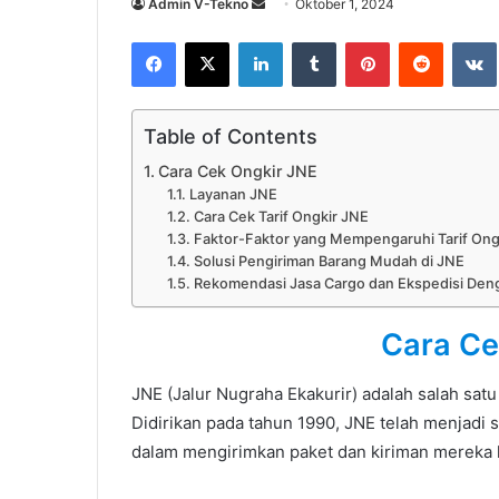
Send
Admin V-Tekno
Oktober 1, 2024
an
Facebook
X
LinkedIn
Tumblr
Pinterest
Reddit
email
Table of Contents
Cara Cek Ongkir JNE
Layanan JNE
Cara Cek Tarif Ongkir JNE
Faktor-Faktor yang Mempengaruhi Tarif Ong
Solusi Pengiriman Barang Mudah di JNE
Rekomendasi Jasa Cargo dan Ekspedisi Den
Cara Ce
JNE (Jalur Nugraha Ekakurir) adalah salah sat
Didirikan pada tahun 1990, JNE telah menjadi 
dalam mengirimkan paket dan kiriman mereka k