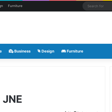
gn
Furniture
e
Business
Design
Furniture
r JNE