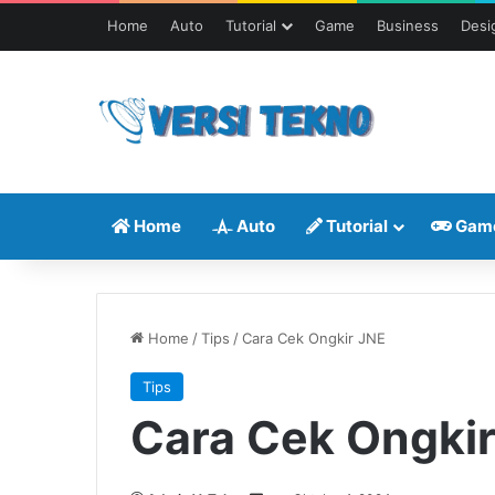
Home
Auto
Tutorial
Game
Business
Desi
Home
Auto
Tutorial
Gam
Home
/
Tips
/
Cara Cek Ongkir JNE
Tips
Cara Cek Ongki