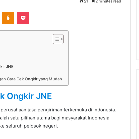
21
2 minutes read
VKontakte
Odnoklassniki
Pocket
kir JNE
gan Cara Cek Ongkir yang Mudah
k Ongkir JNE
u perusahaan jasa pengiriman terkemuka di Indonesia.
salah satu pilihan utama bagi masyarakat Indonesia
e seluruh pelosok negeri.