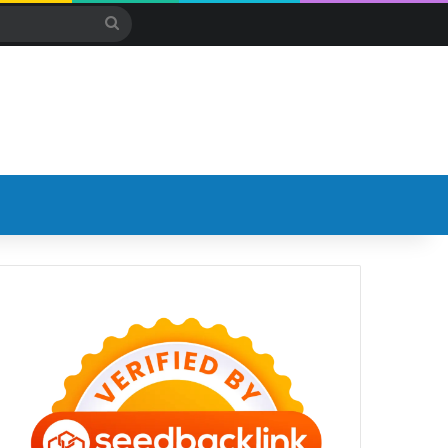
Search
for