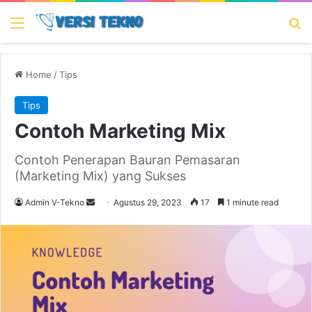
Menu
Se
Home
/
Tips
Tips
Contoh Marketing Mix
Contoh Penerapan Bauran Pemasaran
(Marketing Mix) yang Sukses
Send
Admin V-Tekno
Agustus 29, 2023
17
1 minute read
an
email