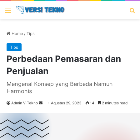
Menu
Se
Home
/
Tips
Tips
Perbedaan Pemasaran dan
Penjualan
Mengenal Konsep yang Berbeda Namun
Harmonis
Send
Admin V-Tekno
Agustus 29, 2023
14
2 minutes read
an
email